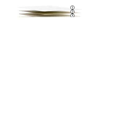
1
2
3
4
5
6
7
6
5
3
6
5
4
3
1
1
Descrição Técnica:
1. Tecido stretch 100%poliéster
³
2. Espuma viscoelástica 50kg/m
3. Fibra 100%poliéster
³
4. Espuma standard normal 20kg/m
5. TNT
³
6. Espuma standard média 25kg/m
7. Molas ensacadas com arame de 2,0mm e
18cm de altura