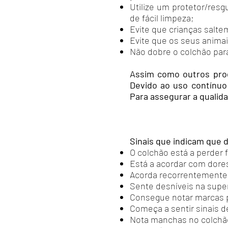
Utilize um protetor/resg
de fácil limpeza;
Evite que crianças salte
Evite que os seus anima
Não dobre o colchão para
Assim como outros prod
Devido ao uso contínuo
Para assegurar a qualid
Sinais que indicam que 
O colchão está a perder 
Está a acordar com dore
Acorda recorrentemente
Sente desníveis na super
Consegue notar marcas 
Começa a sentir sinais de
Nota manchas no colchã