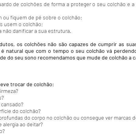
uardo de colchões de forma a proteger o seu colchão e a 
m ou fiquem de pé sobre o colchão;
is usem o colchão;
 não danificar a sua estrutura.
utos, os colchões não são capazes de cumprir as suas
 é natural que com o tempo o seu colchão vá perdendo 
ade do seu sono recomendamos que mude de colchão a ca
deve trocar de colchão:
firmeza?
s?
 cansado?
fície do colchão?
profundas do corpo no colchão ou consegue ver marcas d
 alergia ao deitar?
o?