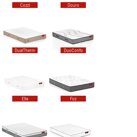
Cozzi
Douro
DualTherm
DuoConfo
Ella
Foz