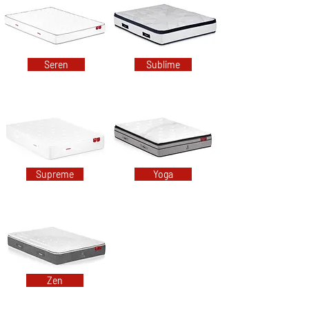
Seren
Sublime
Supreme
Yoga
Zen