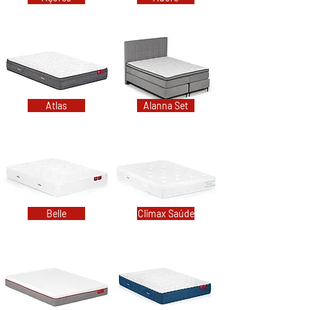
Atlas
Alanna Set
Belle
Climax Saúde