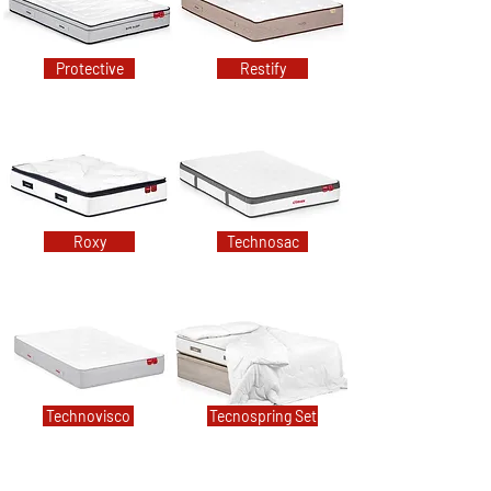
Protective
Restify
Roxy
Technosac
Technovisco
Tecnospring Set