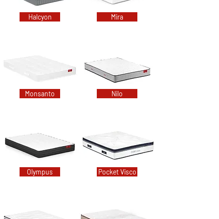
Halcyon
Mira
Monsanto
Nilo
Olympus
Pocket Visco