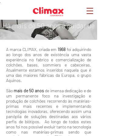
.
Há mais de 50 anos a cuidar de
si!
A marca CLIMAX, criada em
1968
foi adquirindo
ao longo dos anos de existência uma vasta
experiência no fabrico e comercialização de
colchões, bases, sommiers e cabeceiras.
Atualmente estamos inseridos naquela que é
uma das maiores fábricas da Europa, o grupo
Aquinos.
São
mais de 50 anos
de imensa dedicação e de
um permanente foco na investigação e
produção de colchões recorrendo às matérias-
primas mais recentes e implementando
tecnologias inovadoras, oferecendo assim uma
panóplia de soluções destinadas aos vários
perfis de biótipos. Ao longo de todos estes
anos foi nos possível evoluir tanto na tecnologia
como nas matérias-primas sendo que